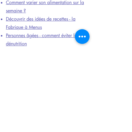
C
omment varier son alimentation sur la
semaine ?
Découvrir des idées de recettes - la
Fabrique à Menus
Personnes âgées - comment éviter la
dénutrition
Personnes âgées - comment éviter la
déshydratation
Les conseils présentés sur cette page sont
issus du site
mangerbouger.fr
et du
Programme National Nutrition Santé
(PNNS).